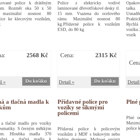
kované police k drátěným
Police z elektricky vodivé
Opakov
kům. Rozměr oka 50 x 50
laminované dřevotřískové desky tl.
taška
maximální nosnost 80
15 mm. Vsazena do ocelového
Usnad
lice ke klecovým vozíkům,
rámu. Maximální nosnost 80
Prakti
k
kg.Přídavné police k vozíkům
Rychlá 
ESD, do 80 kg
vozíku.
vozík
a:
2568 Kč
Cena:
2315 Kč
Cen
Do košíku
Do košíku
l »
Detail »
Detail
á a tlačná madla k
Přídavné police pro
Plné 
íkům
vozíky se šikmými
policemi
Plné o
Maximá
 a tlačné madlo pro vozíky
police 
eumatiky. S černým měkkým
Přídavná police k policovým
hem. Hloubka madla 370
vozíkům z MDF s bukovým nebo
ažná a tlačná madla k
šedým dezénem. Možnost umístit