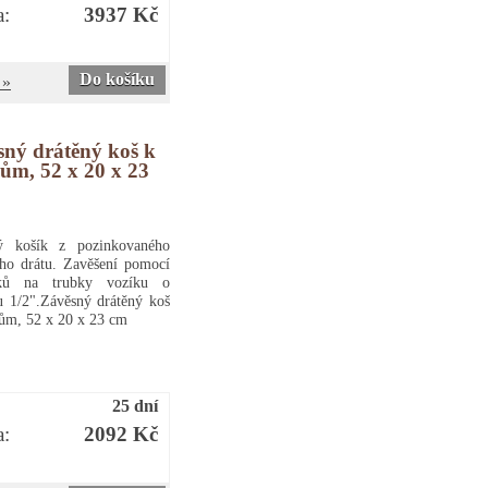
a:
3937 Kč
Do košíku
 »
sný drátěný koš k
ům, 52 x 20 x 23
ý košík z pozinkovaného
ho drátu. Zavěšení pomocí
ků na trubky vozíku o
 1/2".Závěsný drátěný koš
ům, 52 x 20 x 23 cm
25 dní
a:
2092 Kč