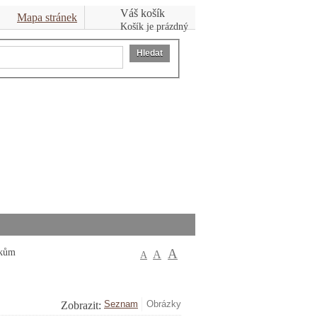
Váš košík
Mapa stránek
Košík je prázdný
Hledat
?kům
A
A
A
Zobrazit: