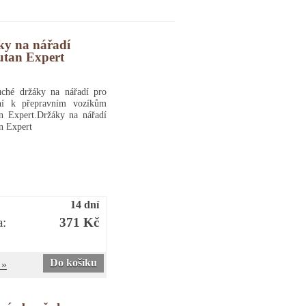
ky na nářadí
tan Expert
uché držáky na nářadí pro
ní k přepravním vozíkům
n Expert.Držáky na nářadí
n Expert
14 dní
a:
371 Kč
Do košíku
 »