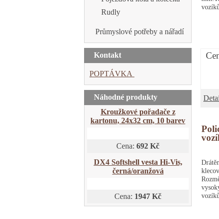
vozík
Rudly
Průmyslové potřeby a nářadí
Cen
Kontakt
POPTÁVKA
Náhodné produkty
Detai
Kroužkové pořadače z
kartonu, 24x32 cm, 10 barev
Poli
voz
Cena:
692 Kč
DX4 Softshell vesta Hi-Vis,
Drátě
klec
černá/oranžová
Rozmě
vysok
vozík
Cena:
1947 Kč