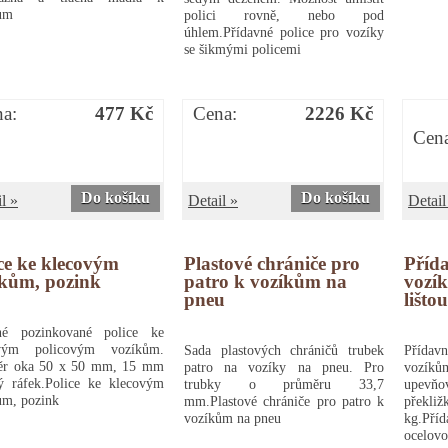
ům
polici rovně, nebo pod
úhlem.Přídavné police pro vozíky
se šikmými policemi
a:
477 Kč
Cena:
2226 Kč
Cen
Do košíku
Do košíku
l »
Detail »
Detail
ce ke klecovým
Plastové chrániče pro
Přída
íkům, pozink
patro k vozíkům na
vozík
pneu
lišto
né pozinkované police ke
ovým policovým vozíkům.
Sada plastových chráničů trubek
Přída
r oka 50 x 50 mm, 15 mm
patro na vozíky na pneu. Pro
vozík
ý ráfek.Police ke klecovým
trubky o průměru 33,7
upevňo
ům, pozink
mm.Plastové chrániče pro patro k
překliž
vozíkům na pneu
kg.Pří
ocelovo