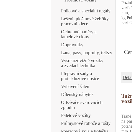
Pozin
vozí
Policové a speciální regály
mm, 
kg.Po
Lešení, plošinové žebříky,
pozin
pracovní klece
Ochranné bariéry a
lamelové clony
Dopravníky
Cen
Lana, pásy, popruhy, řetězy
Vysokozdvižné vozíky
a zvedací technika
Přepravní sady a
Detai
protiskluzové nosiče
Vybavení šaten
Dílenský nábytek
Tažn
voz
Odsávače svařovacích
zplodin
Paletové vozíky
Tažné
na pn
Průmyslové rohože a rošty
pota
Pojezdová kola a kolečka
mm.T