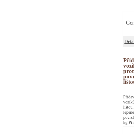
Cen
Detai
Příd
voz
pro
povr
lišt
Příd
vozík
lišto
lepen
povrc
kg.Př
prot
ocelov