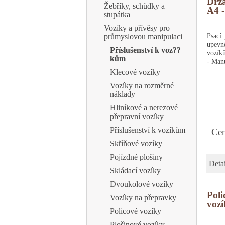
Drž
Žebříky, schůdky a
A4 
stupátka
Vozíky a přívěsy pro
Psací
průmyslovou manipulaci
upe
Příslušenství k voz??
vozík
kům
- Man
Klecové vozíky
Vozíky na rozměrné
náklady
Hliníkové a nerezové
přepravní vozíky
Příslušenství k vozíkům
Cen
Skříňové vozíky
Pojízdné plošiny
Detai
Skládací vozíky
Dvoukolové vozíky
Poli
Vozíky na přepravky
voz
Policové vozíky
Plošinové vozíky