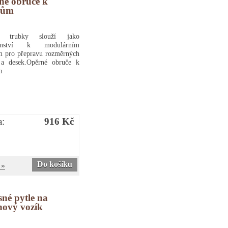
né obruče k
kům
é trubky slouží jako
ušenství k modulárním
m pro přepravu rozměrných
 a desek.Opěrné obruče k
m
a:
916 Kč
Do košíku
 »
né pytle na
nový vozík