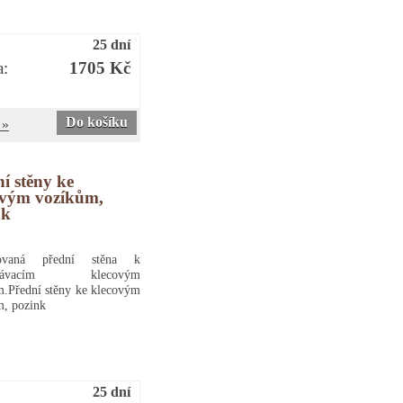
25 dní
a:
1705 Kč
Do košíku
 »
í stěny ke
ovým vozíkům,
nk
kovaná přední stěna k
ystávacím klecovým
.Přední stěny ke klecovým
m, pozink
25 dní