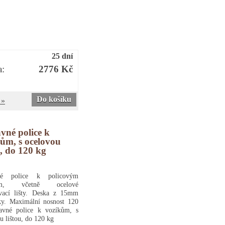
25 dní
a:
2776 Kč
Do košíku
 »
vné police k
ům, s ocelovou
u, do 120 kg
vné police k policovým
ům, včetně ocelové
vací lišty. Deska z 15mm
ky. Maximální nosnost 120
davné police k vozíkům, s
u lištou, do 120 kg