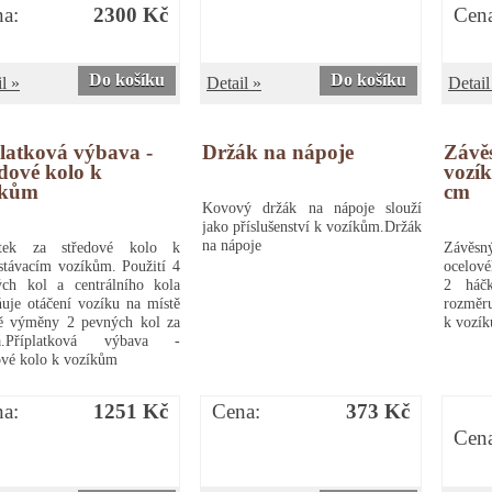
a:
2300 Kč
Cen
Do košíku
Do košíku
l »
Detail »
Detail
latková výbava -
Držák na nápoje
Závě
dové kolo k
vozík
íkům
cm
Kovový držák na nápoje slouží
jako příslušenství k vozíkům.Držák
na nápoje
atek za středové kolo k
Závěsn
stávacím vozíkům. Použití 4
ocelové
ých kol a centrálního kola
2 háč
uje otáčení vozíku na místě
rozměru
ě výměny 2 pevných kol za
k vozík
ná.Příplatková výbava -
ové kolo k vozíkům
a:
1251 Kč
Cena:
373 Kč
Cen