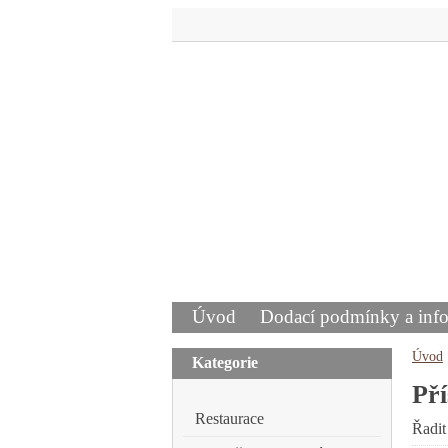
Úvod
Dodací podmínky a inf
Úvod
Kategorie
Pří
Restaurace
Řadit