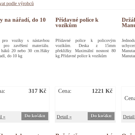
ovat podle výrobců
 na nářadí, do 10
Přídavné police k
Držá
vozíkům
Manu
 pro vozíky s nástavbou
Přídavné police k policovým
Jednod
í pro zavěšení materiálu.
vozíkům. Deska z 15mm
uchyce
 háků 20 nebo 30 cm.Háky
překližky. Maximální nosnost 80
Manuta
adí, do 10 kg
kg.Přídavné police k vozíkům
Manuta
a:
317 Kč
Cena:
1221 Kč
Cen
Do košíku
Do košíku
l »
Detail »
Detail