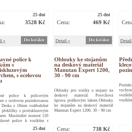
25 dní
25 dní
a:
3528 Kč
Cena:
469 Kč
Cen
Do košíku
Do košíku
l »
Detail »
Detail
avné police k
Oblouky ke stojanům
Předn
íkům s
na deskový materiál
klec
tiskluzovým
Manutan Expert 1200,
pozi
chem, s ocelovou
30 - 90 cm
ou
Pozin
vych
Oblouky pro vozíky a stojany na
vozíkům
deskový materiál. Povrchová
avné police k policovým
vozíků
úprava práškovým lakem.Oblouky
ům s ocelovou pozinkovanou
ke stojanům na deskový materiál
u. Deska z 18mm voděodolné
Manutan Expert 1200, 30 - 90 cm
é překližky s protiskluzovým
hem. Maximální nosnost 120
ídavné police k vozíkům s
iskluzovým povrchem, s
25 dní
Cena:
738 Kč
ou lištou