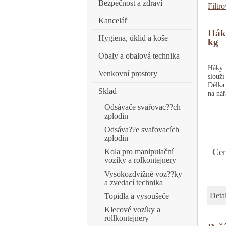
Bezpečnost a zdraví
Filtr
Kancelář
Háky
Hygiena, úklid a koše
kg
Obaly a obalová technika
Háky
Venkovní prostory
slouž
Délka
Sklad
na nář
Odsávače svařovac??ch
zplodin
Odsáva??e svařovacích
zplodin
Cen
Kola pro manipulační
vozíky a rolkontejnery
Vysokozdvižné voz??ky
a zvedací technika
Detai
Topidla a vysoušeče
Klecové vozíky a
rollkontejnery