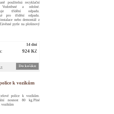
aně použitelná recyklační
. Vodotěsné a odolné.
ňuje třídění odpadu.
cké pro třídění odpadu.
instalace nebo demontáž z
Závěsné pytle na plošinový
14 dní
a:
924 Kč
Do košíku
 »
police k vozíkům
celové police k vozíkům.
lní nosnost 80 kg.Plné
k vozíkům