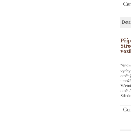
Cen
Detai
Příp
Stře
voz
Přípl
vychy
otočn
umožň
Včetn
otoč
Střed
Cen