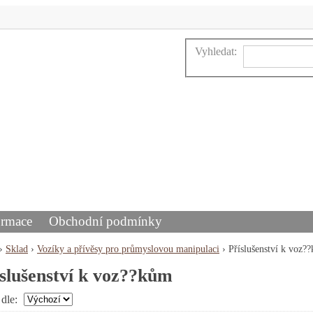
Vyhledat:
ormace
Obchodní podmínky
›
Sklad
›
Vozíky a přívěsy pro průmyslovou manipulaci
›
Příslušenství k voz?
slušenství k voz??kům
 dle: