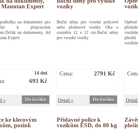
ák na dokumenty,
Boční stěny pro vysoké
Opěr
- Manutan Expert
vozíky
vozí
 podložka na dokumenty pro
Boční stěna pro vysoké policové
Opěrn
vnění k přepravním
nebo plošinové vozíky. Oka o
přísl
ům.Držák na dokumenty, A4
rozměru 12 x 12 cm.Boční stěny
vozíků
utan Expert
pro vysoké vozíky
plechů
vozíků
14 dní
Cena:
2791 Kč
Cen
a:
693 Kč
Do košíku
Do košíku
l »
Detail »
Detail
ce ke klecovým
Přídavné police k
Závěs
íkům, pozink
vozíkům ESD, do 80 kg
ploši