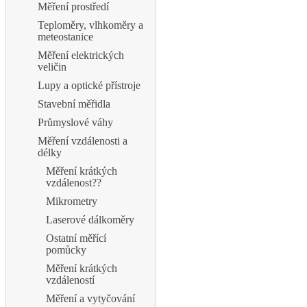
Měření prostředí
Teploměry, vlhkoměry a
meteostanice
Měření elektrických
veličin
Lupy a optické přístroje
Stavební měřidla
Průmyslové váhy
Měření vzdálenosti a
délky
Měření krátkých
vzdálenost??
Mikrometry
Laserové dálkoměry
Ostatní měřící
pomůcky
Měření krátkých
vzdáleností
Měření a vytyčování