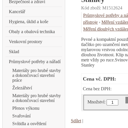
Bezpečnost a zdraví
Kód zboží: M1512624
Kancelář
Průmyslové potřeby a ná
Hygiena, úklid a koše
přístroje
›
Měření vzdálen
Měření dlouhých vzdálen
Obaly a obalová technika
Pevné a kompaktní pouzdr
Venkovní prostory
tlačítko pro uzamčení met
mylarovou vrstvou odolno
Sklad
dlouhou životnost. Klip n
metr vždy po ruce.Svinov
Průmyslové potřeby a nářadí
Stanley
Materiály pro hrubé stavby
a dokončovací stavební
Cena vč. DPH:
práce
Železářství
Cena bez DPH:
Materiály pro hrubé stavby
a dokončovací stavební
Množství:
Přenos výkonu
Svařování
Sdílet
|
Svítidla a osvětlení