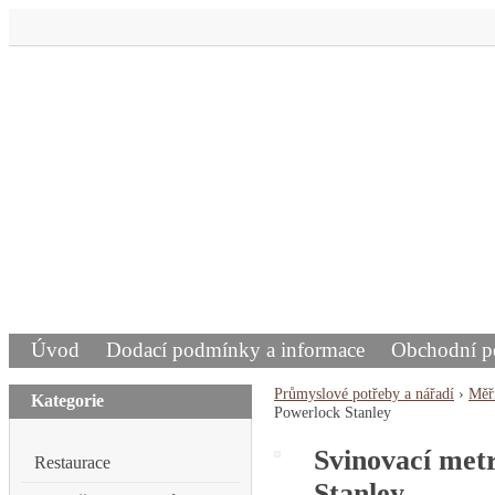
Úvod
Dodací podmínky a informace
Obchodní 
Průmyslové potřeby a nářadí
›
Měři
Kategorie
Powerlock Stanley
Svinovací met
Restaurace
Stanley