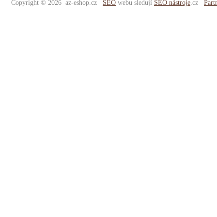
Copyright © 2026 az-eshop.cz
SEO
webu sledují
SEO nástroje
.cz
Part