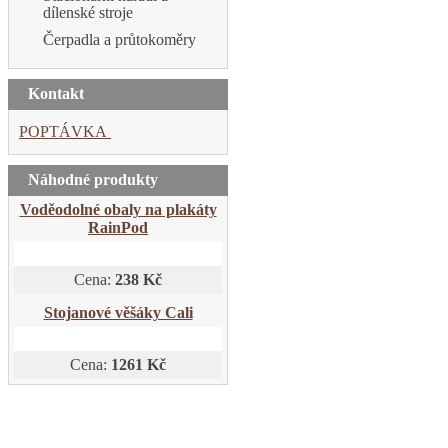
dílenské stroje
Čerpadla a průtokoměry
Kontakt
POPTÁVKA
Náhodné produkty
Voděodolné obaly na plakáty
RainPod
Cena:
238 Kč
Stojanové věšáky Cali
Cena:
1261 Kč