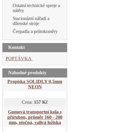
Ostatní technické spreje a
nátěry
Stacionární nářadí a
dílenské stroje
Čerpadla a průtokoměry
Kontakt
POPTÁVKA
Náhodné produkty
Propiska SOLIDLY 0,5mm
NEON
Cena:
157 Kč
Gumová transportní kola s
přírubou, průměr 160 - 200
mm, otočná, valivá ložiska