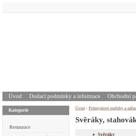
Úvod
Dodací podmínky a informace
Obchodní 
Úvod
›
Průmyslové potřeby a nářa
Kategorie
Svěráky, stahovák
Restaurace
Svěráky