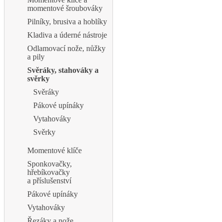
momentové šroubováky
Pilníky, brusiva a hoblíky
Kladiva a úderné nástroje
Odlamovací nože, nůžky
a pily
Svěráky, stahováky a
svěrky
Svěráky
Pákové upínáky
Vytahováky
Svěrky
Momentové klíče
Sponkovačky,
hřebíkovačky
a příslušenství
Pákové upínáky
Vytahováky
Řezáky a nože