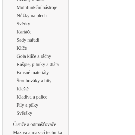
Multifunkční nástroje
Nůžky na plech
Svěrky
Kartáče
Sady nářadí
Klíče
Gola klíče a ráčny
Rašple, pilníky a dláta
Brusné materiály
Šroubováky a bity
Kleště
Kladiva a palice
Pily a pilky
Svěráky
Čističe a odmašťovače
Maziva a mazací technika